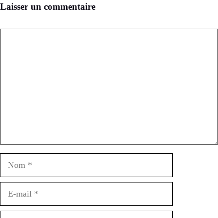
Laisser un commentaire
Commentaire
Nom
E-
mail
Site