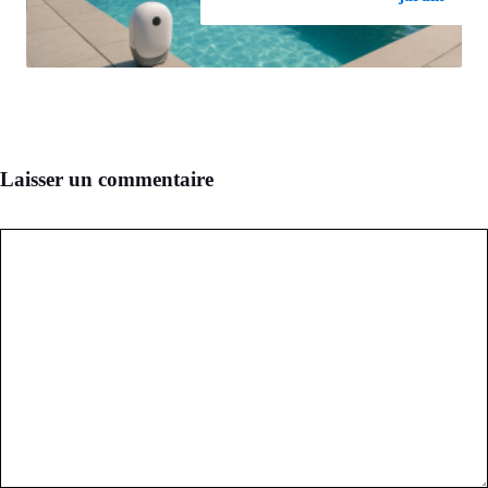
Laisser un commentaire
Commentaire