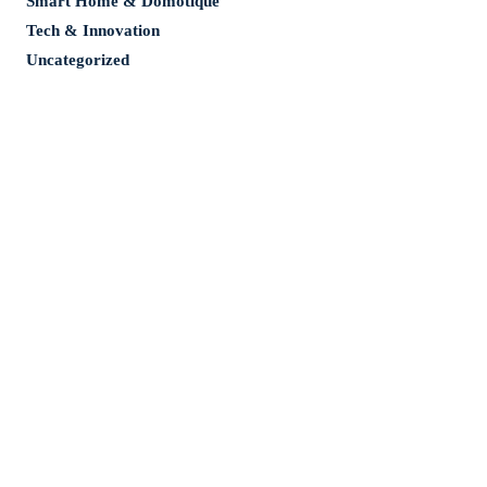
Smart Home & Domotique
Tech & Innovation
Uncategorized
Mentions légales
©
2026 Clausio.fr