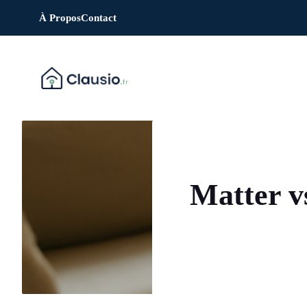
Aller
À Propos
Contact
au
contenu
Matter v