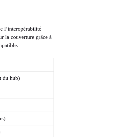
e l’interopérabilité
ur la couverture grâce à
mpatible.
t du hub)
rs)
e