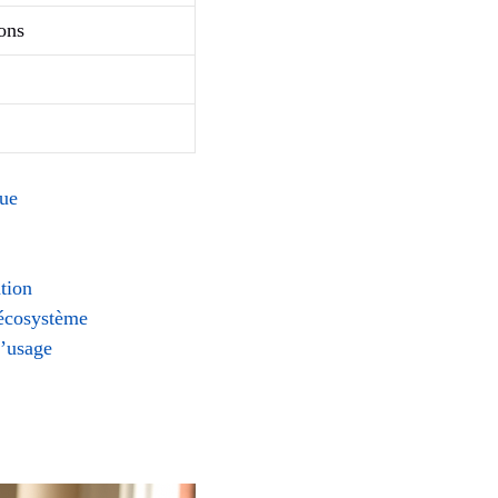
ions
que
ation
’écosystème
d’usage