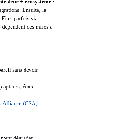
ntrôleur + écosystème
:
grations. Ensuite, la
Fi et parfois via
s dépendent des mises à
areil sans devoir
capteurs, états,
s Alliance (CSA)
.
euvent dégrader