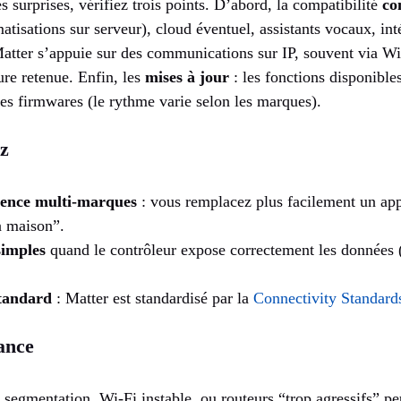
s surprises, vérifiez trois points. D’abord, la compatibilité
co
tisations sur serveur), cloud éventuel, assistants vocaux, inté
atter s’appuie sur des communications sur IP, souvent via Wi‑
ure retenue. Enfin, les
mises à jour
: les fonctions disponible
des firmwares (le rythme varie selon les marques).
z
rence multi-marques
: vous remplacez plus facilement un app
a maison”.
simples
quand le contrôleur expose correctement les données (
tandard
: Matter est standardisé par la
Connectivity Standard
lance
 segmentation, Wi‑Fi instable, ou routeurs “trop agressifs” p