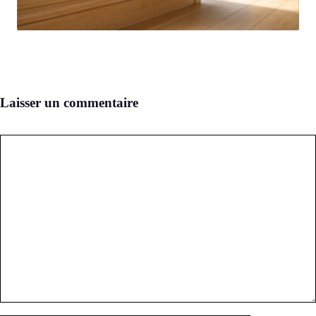
Laisser un commentaire
Commentaire