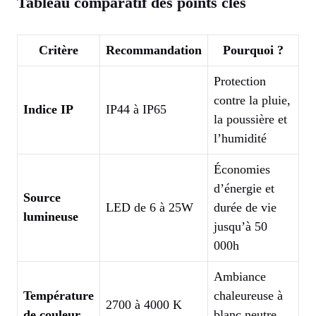
Tableau comparatif des points clés
Critère
Recommandation
Pourquoi ?
Protection
contre la pluie,
Indice IP
IP44 à IP65
la poussière et
l’humidité
Économies
d’énergie et
Source
LED de 6 à 25W
durée de vie
lumineuse
jusqu’à 50
000h
Ambiance
Température
chaleureuse à
2700 à 4000 K
de couleur
blanc neutre