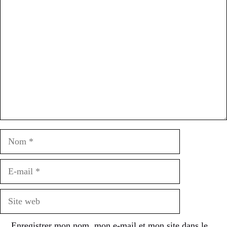
Commentaire
Nom
E-
mail
Site
web
Enregistrer mon nom, mon e-mail et mon site dans le